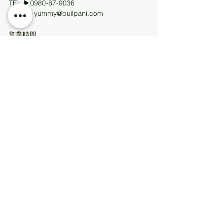
TEL ▶0980-87-9036
MAIL ▶yummy@builpani.com
営業時間
11:00〜17:00（16:30L.O.）
お休み不定休
▶︎ びるぱに屋HPはこちら
▶︎ FBはこちら
▶︎ IGはこちら
BBBBBBBBBBBBBBBB
すべて表示