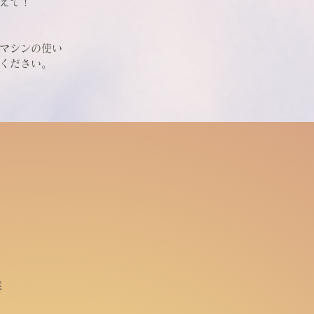
えて！
マシンの使い
ください。
業