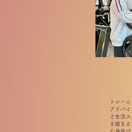
トレーニ
アドバイ
ど生活ス
を踏まえ
た身体づ