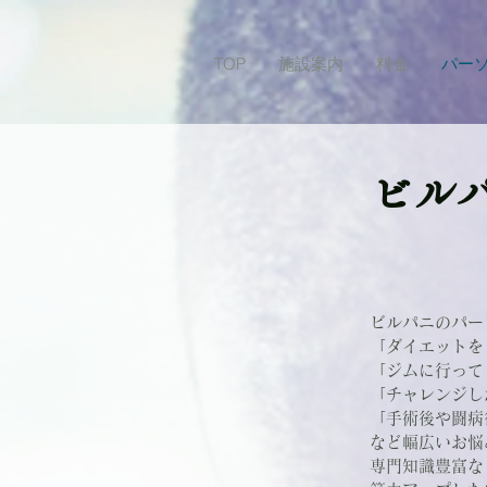
TOP
施設案内
料金
パー
​ビル
パー
ビルパニのパー
「ダイエットを
「​ジムに行っ
「チャレンジし
「手術後や闘病
など幅広いお悩
専門知識豊富な