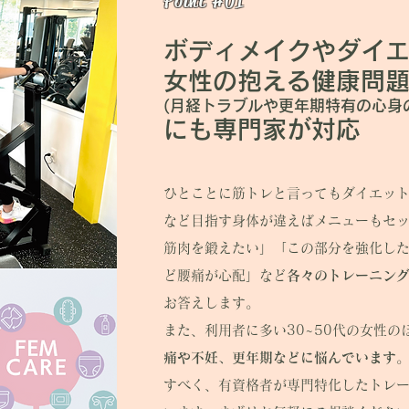
​Point #01
ボディメイクやダイエ
女性の抱える健康問
(月経トラブルや更年期特有の心身
にも専門家が対応
ひとことに筋トレと言ってもダイエッ
など目指す身体が違えばメニューもセ
筋肉を鍛えたい」「この部分を強化し
ど腰痛が心配」など
各々のトレーニン
お答えします。
​また、利用者に多い30~50代の女性の
痛や不妊、更年期などに悩んでいます
すべく、有資格者が専門特化したトレ