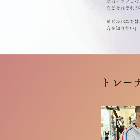
筋力アップした
などそれぞれの
※
ビルパニでは
方を知りたい」
​トレー