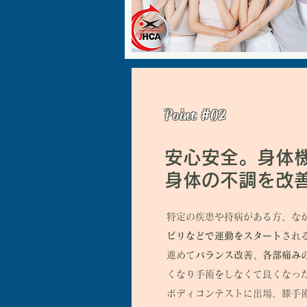
​Point #02
安心安全。身体
身体の不調を改
特定の疾患や持病がある方、な
ビリなどで運動をスタート
され
進めて
バランス改善、各部痛み
くなり手術をしなくて良くなっ
ボディ
コンテストに出場、膝手