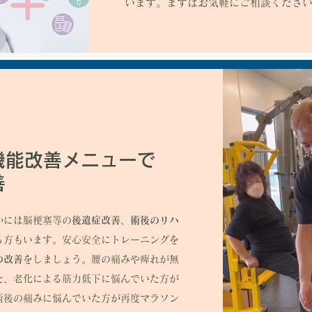
います。まずはお気軽にご相談くださ
機能改善メニューで
善
かには脳梗塞等の
後遺症改善
、
術後のリハ
る方もいます。安心安全にトレーニングを
の改善
をしましょう。腰の痛みや痺れが無
た、老化による筋力低下に悩んでいた方が
術後の痛みに悩んでいた方が再度マラソン