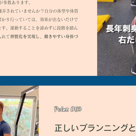
が多数あります。
翻弄されていませんか？自分の体型や体質
ばかり行っていては、効果が出ないだけで
ます。運動することを諦めずに段階を踏ん
入れて
習慣化を実現し、動きやすい身体づ
​Point #03
​正しいプランニング