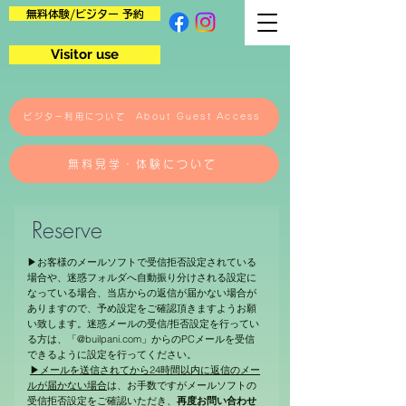
無料体験/ビジター 予約
Visitor use
ビジター利用について About Guest Access
無料見学・体験について
​Reserve
▶︎お客様のメールソフトで受信拒否設定されている
場合や、迷惑フォルダへ自動振り分けされる設定に
なっている場合、当店からの返信が届かない場合が
ありますので、予め設定をご確認頂きますようお願
い致します。迷惑メールの受信/拒否設定を行ってい
る方は、「@builpani.com」からのPCメールを受信
できるように設定を行ってください。
▶︎メールを送信されてから24時間以内に返信のメー
ルが届かない場合
は、お手数ですがメールソフトの
受信拒否設定をご確認いただき、
再度お問い合わせ