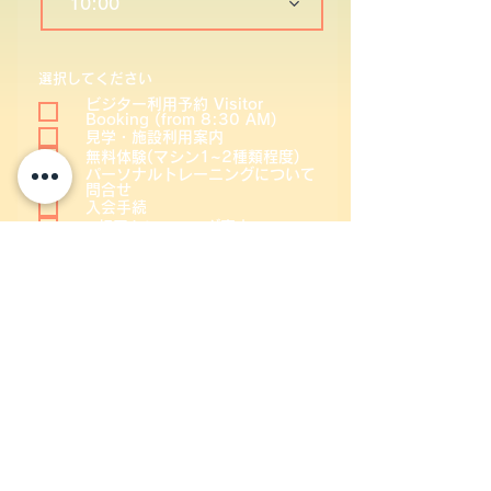
10:00
選択してください
ビジター利用予約 Visitor
Booking (from 8:30 AM)
見学・施設利用案内
無料体験(マシン1~2種類程度)
パーソナルトレーニングについて
問合せ
入会手続
➕初回トレーニング案内
その他(下の欄にご記入ください)