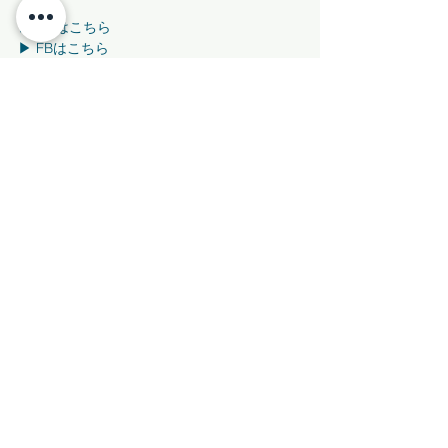
▶︎ HPはこちら
▶︎ FBはこちら
▶︎ IGはこちら
LINE@は「＠jsz2981f」
BBBBBBBBBBBBBBBB 
すべて表示
最新記事