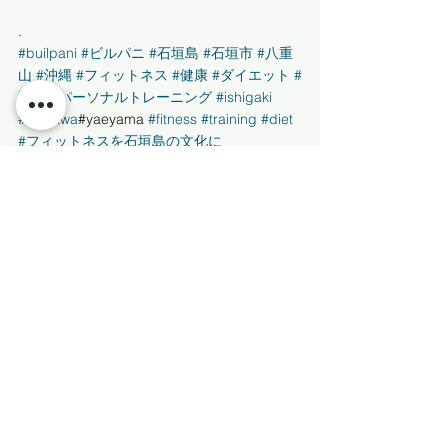
.
#builpani
#ビルパニ
#石垣島
#石垣市
#八重
山
#沖縄
#フィットネス
#健康
#ダイエット
#
減量
#パーソナルトレーニング
#ishigaki
#okinawa
#yaeyama 
#fitness
#training
#diet
#フィットネスを石垣島の文化に
#ishigakiisland 
#八重山諸島
#トレーニング
#
離島
#健康づくり
#介護予防
#ミューアップ 
#wildfit
#ワイルドフィット
#コンディショニ
ングライン
#鍛錬
#トレーニングセミナー
すべて表示
最新記事