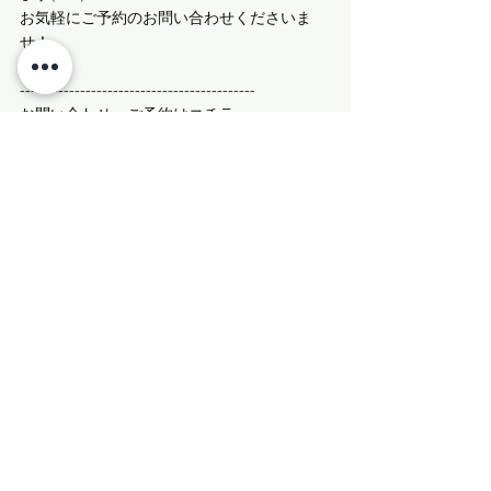
お気軽にご予約のお問い合わせくださいま
せ！
-------------------------------------------
お問い合わせ・ご予約はコチラ
☎▶︎0980-87-9022
✉︎▶︎info@builpani.com
詳しい料金など詳細は
HP▶︎
https://www.builpani.com
びるぱにの毎日、更新中
⇒⇒Facebook
⇒⇒Instagram