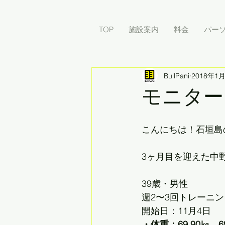
TOP
施設案内
料金
パー
BuilPani
2018年1
モニター
こんにちは！石垣島
3ヶ月目を迎えた中野
39歳・男性
週2〜3回トレーニン
開始日：11月4日　
・体重：69.90㎏→69