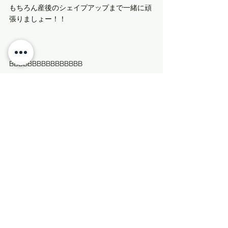
もちろん産後のシェイプアップまで一緒に頑
張りましょー！！
BBBBBBBBBBBBBBBB
お問い合わせ
TEL   ▶0980-87-9022
MAIL   ▶info@builpani.com
BBBBBBBBBBBBBBBB
営業時間
月～土：9：00～22：00
日・祝：9：00～18：00
7月のお休み
14(日)