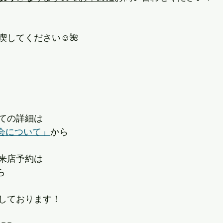
してください☺︎🌺
ての詳細は
会について」
から
来店予約は
ら
しております！