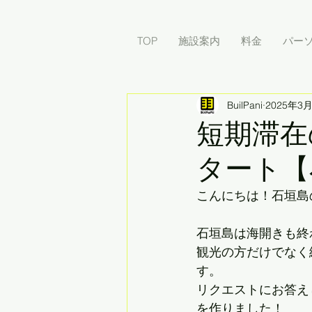
TOP
施設案内
料金
パー
BuilPani
2025年3
短期滞在
タート【
こんにちは！石垣島
石垣島は海開きも終
観光の方だけでなく
す。
リクエストにお答え
を作りました！