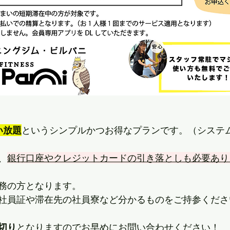
い放題
というシンプルかつお得なプランです。（システ
、
銀行口座やクレジットカードの引き落としも必要あり
務の方となります。
社員証や滞在先の社員寮など分かるものをご持参くださ
切り
となりますのでお早めに
お問い合わせください！