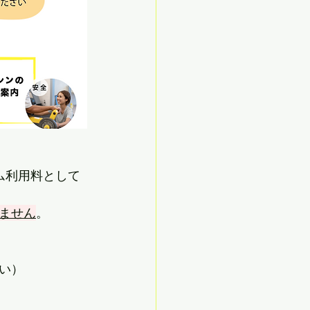
ム利用料として
ません
。
い）