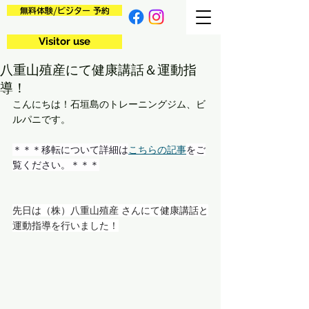
無料体験/ビジター 予約
Visitor use
八重山殖産にて健康講話＆運動指
導！
こんにちは！石垣島のトレーニングジム、ビ
ルパニです。
＊＊＊移転について詳細は
こちらの記事
をご
覧ください。＊＊＊
先日は（株）八重山殖産 さんにて健康講話と
運動指導を行いました！