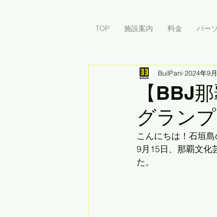
TOP
施設案内
料金
パー
BuilPani
2024年9
【BBJ
グランプ
こんにちは！石垣島
9月15日、那覇文
た。