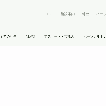
TOP
施設案内
料金
パー
全ての記事
NEWS
アスリート・芸能人
パーソナルト
イベント
食事
学生会員
石垣島
グランド