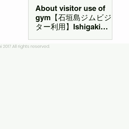
About visitor use of
gym【石垣島ジムビジ
ター利用】Ishigaki
BuilPani
2017 .All rights reserved.